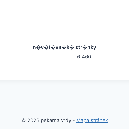
n�v�t�vn�k� str�nky
6 460
© 2026 pekarna vrdy -
Mapa stránek