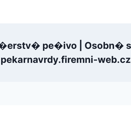
�erstv� pe�ivo | Osobn� s
pekarnavrdy.firemni-web.cz