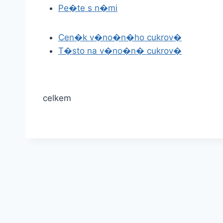
Pe�te s n�mi
Cen�k v�no�n�ho cukrov�
T�sto na v�no�n� cukrov�
celkem