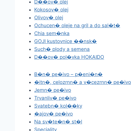
D��ov� olej
Kokosov� olej
Olivov� olej
Ochucen� oleje na gril a do sal�t�
Chia sem�nka
GOJI kustovnice ��nsk�
Such� plody a semena
D��ov� pol�vka HOKAIDO
B�n� pe�ivo – p�eni�n�
�itn�, celozrnn� a v�cezrnn� pe�ivo
Jemn� pe�ivo
Trvanliv� pe�ivo
Svatebn� kol��ky
�ajov� pe�ivo
Na sv�te�n� st�l
Speciality