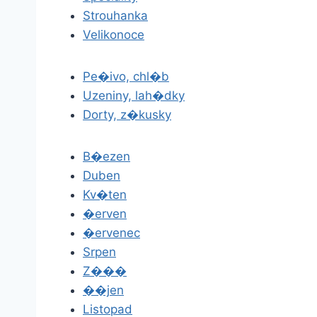
Strouhanka
Velikonoce
Pe�ivo, chl�b
Uzeniny, lah�dky
Dorty, z�kusky
B�ezen
Duben
Kv�ten
�erven
�ervenec
Srpen
Z���
��jen
Listopad