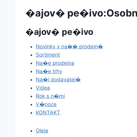
�ajov� pe�ivo:Osobn�
�ajov� pe�ivo
Novinky v na�� prodejn�
Sortiment
Na�e prodejna
Na�e trhy
Na�i dodavatel�
Videa
Rok s n�mi
V�noce
KONTAKT
Oleje