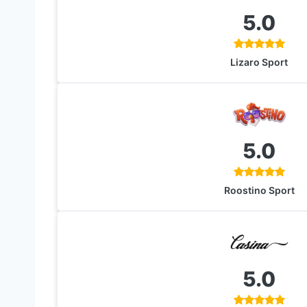
5.0
Lizaro Sport
5.0
Roostino Sport
5.0