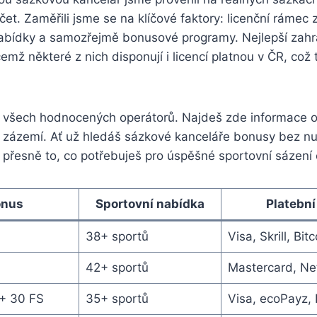
 účet. Zaměřili jsme se na klíčové faktory: licenční rám
í nabídky a samozřejmě bonusové programy. Nejlepší zah
emž některé z nich disponují i licencí platnou v ČR, což
ed všech hodnocených operátorů. Najdeš zde informace o 
zázemí. Ať už hledáš sázkové kanceláře bonusy bez nut
přesně to, co potřebuješ pro úspěšné sportovní sázení 
onus
Sportovní nabídka
Platebn
38+ sportů
Visa, Skrill, Bitc
42+ sportů
Mastercard, Net
+ 30 FS
35+ sportů
Visa, ecoPayz, 