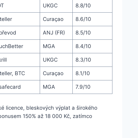
DT
UKGC
8.8/10
eller
Curaçao
8.6/10
 převod
ANJ (FR)
8.5/10
MuchBetter
MGA
8.4/10
ill
UKGC
8.3/10
eller, BTC
Curaçao
8.1/10
ysafecard
MGA
7.9/10
é licence, bleskových výplat a širokého
m bonusem 150% až 18 000 Kč, zatímco