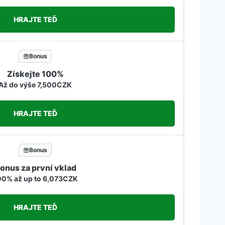
HRAJTE TEĎ
Bonus
Získejte 100%
Až do výše 7,500CZK
HRAJTE TEĎ
Bonus
onus za první vklad
00% až up to 6,073CZK
HRAJTE TEĎ