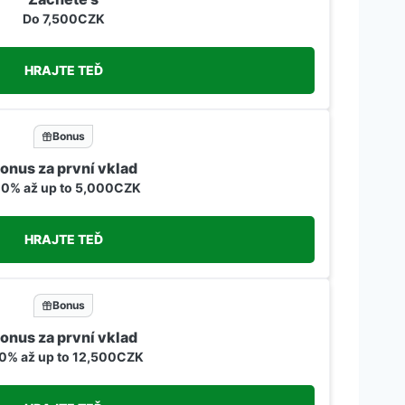
Do 7,500CZK
HRAJTE TEĎ
Bonus
onus za první vklad
0% až up to 5,000CZK
HRAJTE TEĎ
Bonus
onus za první vklad
0% až up to 12,500CZK