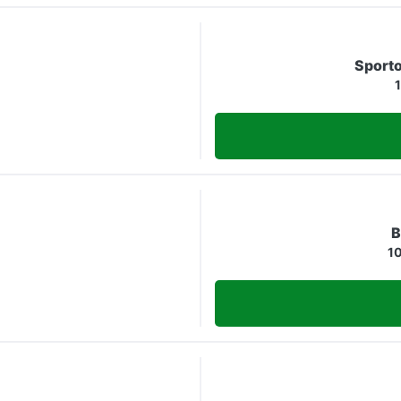
Sporto
B
1