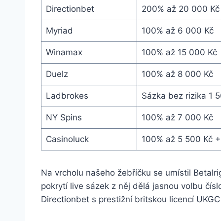
Directionbet
200% až 20 000 Kč
Myriad
100% až 6 000 Kč
Winamax
100% až 15 000 Kč
Duelz
100% až 8 000 Kč
Ladbrokes
Sázka bez rizika 1 
NY Spins
100% až 7 000 Kč
Casinoluck
100% až 5 500 Kč +
Na vrcholu našeho žebříčku se umístil Betalr
pokrytí live sázek z něj dělá jasnou volbu 
Directionbet s prestižní britskou licencí UKG