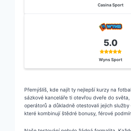
Casina Sport
5.0
Wyns Sport
Přemýšlíš, kde najít ty nejlepší kurzy na fo
sázkové kanceláře ti otevřou dveře do světa,
operátorů a důkladně otestovali jejich služb
které kombinují štědré bonusy, férové podmín
Naše testování nebylo žádná formalita. Každ