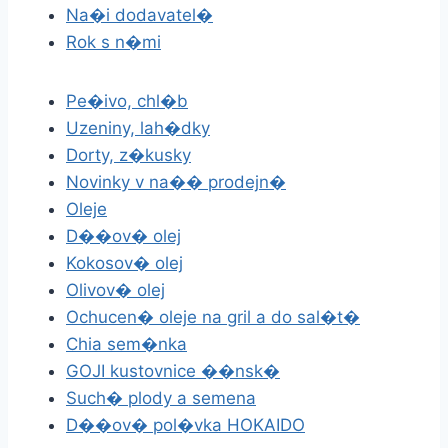
Na�i dodavatel�
Rok s n�mi
Pe�ivo, chl�b
Uzeniny, lah�dky
Dorty, z�kusky
Novinky v na�� prodejn�
Oleje
D��ov� olej
Kokosov� olej
Olivov� olej
Ochucen� oleje na gril a do sal�t�
Chia sem�nka
GOJI kustovnice ��nsk�
Such� plody a semena
D��ov� pol�vka HOKAIDO