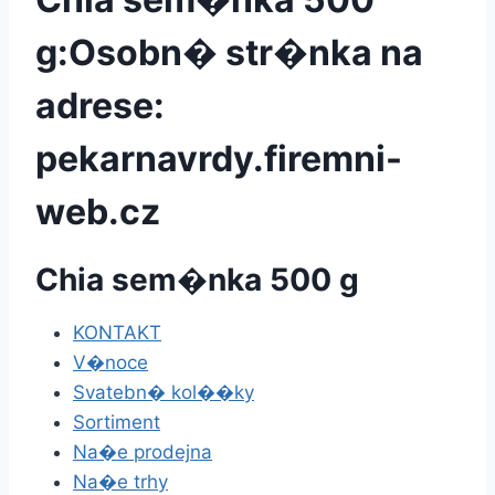
g:Osobn� str�nka na
adrese:
pekarnavrdy.firemni-
web.cz
Chia sem�nka 500 g
KONTAKT
V�noce
Svatebn� kol��ky
Sortiment
Na�e prodejna
Na�e trhy