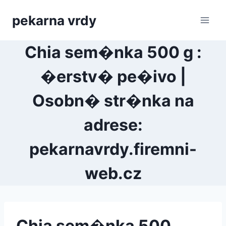
Přeskočit
pekarna vrdy
na
obsah
Chia sem�nka 500 g :
�erstv� pe�ivo |
Osobn� str�nka na
adrese:
pekarnavrdy.firemni-
web.cz
Chia sem�nka 500