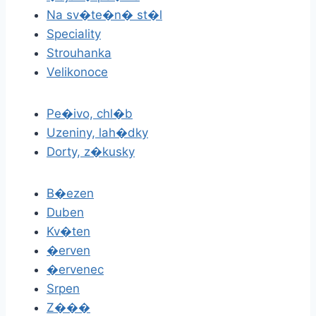
Na sv�te�n� st�l
Speciality
Strouhanka
Velikonoce
Pe�ivo, chl�b
Uzeniny, lah�dky
Dorty, z�kusky
B�ezen
Duben
Kv�ten
�erven
�ervenec
Srpen
Z���