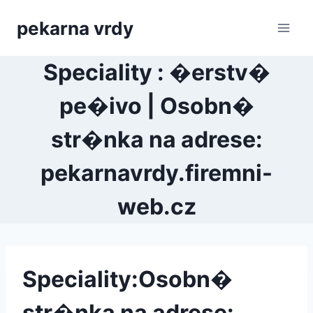
Přeskočit
pekarna vrdy
na
obsah
Speciality : �erstv�
pe�ivo | Osobn�
str�nka na adrese:
pekarnavrdy.firemni-
web.cz
Speciality:Osobn�
str�nka na adrese: