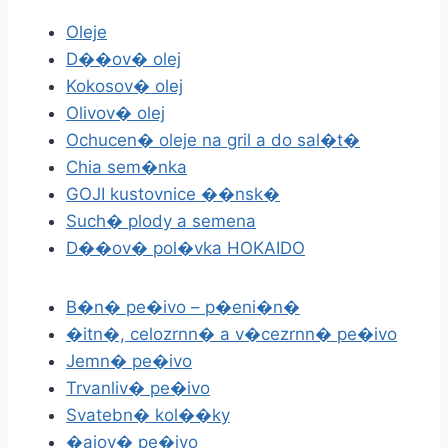
Oleje
D��ov� olej
Kokosov� olej
Olivov� olej
Ochucen� oleje na gril a do sal�t�
Chia sem�nka
GOJI kustovnice ��nsk�
Such� plody a semena
D��ov� pol�vka HOKAIDO
B�n� pe�ivo – p�eni�n�
�itn�, celozrnn� a v�cezrnn� pe�ivo
Jemn� pe�ivo
Trvanliv� pe�ivo
Svatebn� kol��ky
�ajov� pe�ivo