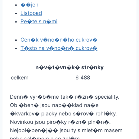
��jen
Listopad
Pe�te s n�mi
Cen�k v�no�n�ho cukrov�
T�sto na v�no�n� cukrov�
n�v�t�vn�k� str�nky
celkem
6 488
Denn� vyr�b�me tak� r�zn� speciality.
Obl�ben� jsou nap��klad na�e
�kvarkov� placky nebo s�rov� rohl�ky.
Novinkou jsou piro�ky r�zn� pln�n�.
Nejobl�ben�j�� jsou ty s mlet�m masem
nebo sal�mem a se zel�m.