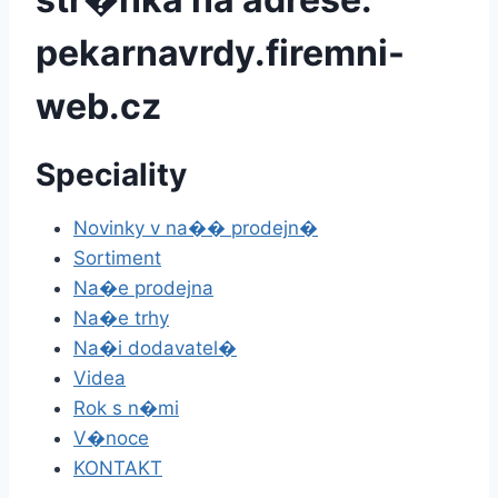
pekarnavrdy.firemni-
web.cz
Speciality
Novinky v na�� prodejn�
Sortiment
Na�e prodejna
Na�e trhy
Na�i dodavatel�
Videa
Rok s n�mi
V�noce
KONTAKT