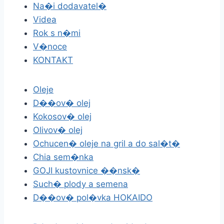
Na�i dodavatel�
Videa
Rok s n�mi
V�noce
KONTAKT
Oleje
D��ov� olej
Kokosov� olej
Olivov� olej
Ochucen� oleje na gril a do sal�t�
Chia sem�nka
GOJI kustovnice ��nsk�
Such� plody a semena
D��ov� pol�vka HOKAIDO