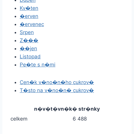
Duben
Kv�ten
�erven
�ervenec
Srpen
Z���
��jen
Listopad
Pe�te s n�mi
Cen�k v�no�n�ho cukrov�
T�sto na v�no�n� cukrov�
n�v�t�vn�k� str�nky
celkem
6 488