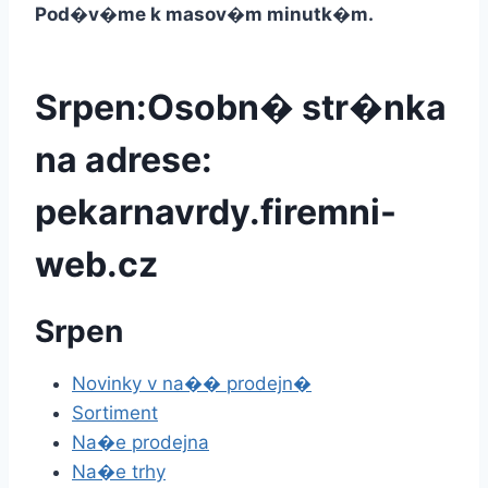
Pod�v�me k masov�m minutk�m.
Srpen:Osobn� str�nka
na adrese:
pekarnavrdy.firemni-
web.cz
Srpen
Novinky v na�� prodejn�
Sortiment
Na�e prodejna
Na�e trhy