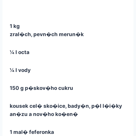
1 kg
zral�ch, pevn�ch merun�k
¼ l octa
¼ l vody
150 g p�skov�ho cukru
kousek cel� sko�ice, bady�n, p�l l�i�ky
an�zu a nov�ho ko�en�
1 mal� feferonka