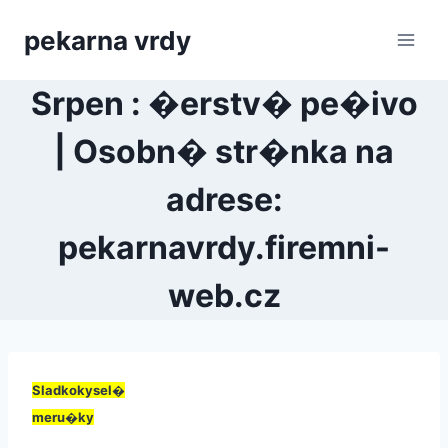
Přeskočit
pekarna vrdy
na
obsah
Srpen : �erstv� pe�ivo
| Osobn� str�nka na
adrese:
pekarnavrdy.firemni-
web.cz
Sladkokysel�
meru�ky