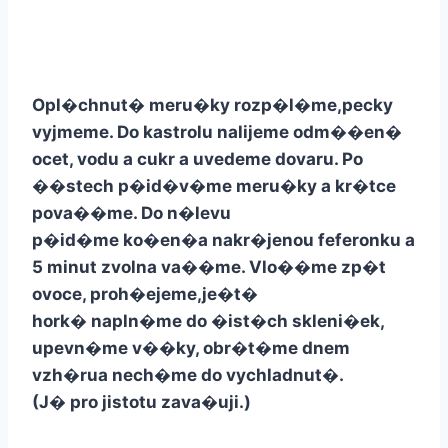
Opl�chnut� meru�ky rozp�l�me,pecky
vyjmeme. Do kastrolu nalijeme odm��en�
ocet, vodu a cukr a uvedeme dovaru. Po
��stech p�id�v�me meru�ky a kr�tce
pova��me. Do n�levu
p�id�me ko�en�a nakr�jenou feferonku a
5 minut zvolna va��me. Vlo��me zp�t
ovoce, proh�ejeme,je�t�
hork� napln�me do �ist�ch skleni�ek,
upevn�me v��ky, obr�t�me dnem
vzh�rua nech�me do vychladnut�.
(J� pro jistotu zava�uji.)