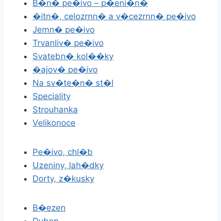
B�n� pe�ivo – p�eni�n�
�itn�, celozrnn� a v�cezrnn� pe�ivo
Jemn� pe�ivo
Trvanliv� pe�ivo
Svatebn� kol��ky
�ajov� pe�ivo
Na sv�te�n� st�l
Speciality
Strouhanka
Velikonoce
Pe�ivo, chl�b
Uzeniny, lah�dky
Dorty, z�kusky
B�ezen